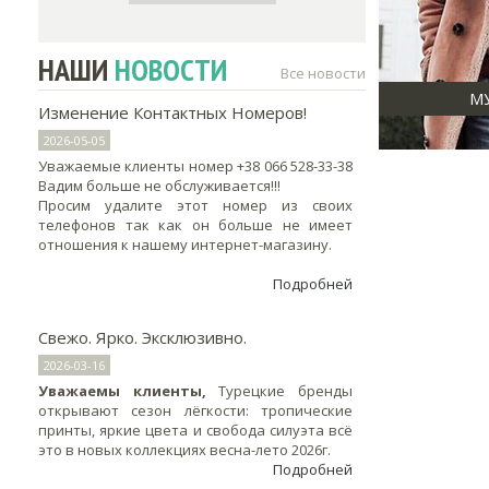
FAME & MINT
(4)
MONORITM
(90)
НАШИ
НОВОСТИ
Все новости
LA VELINA
(2)
М
DIZAYN
(10)
Изменение Контактных Номеров!
LAMMAX
(20)
2026-05-05
LOV JOI
(68)
Уважаемые клиенты номер +38 066 528-33-38
Вадим больше не обслуживается!!!
Просим удалите этот номер из своих
телефонов так как он больше не имеет
отношения к нашему интернет-магазину.
Подробней
Свежо. Ярко. Эксклюзивно.
2026-03-16
Уважаемы клиенты,
Турецкие бренды
открывают сезон лёгкости: тропические
принты, яркие цвета и свобода силуэта всё
это в новых коллекциях весна-лето 2026г.
Подробней