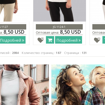
G 1127
JG 1124-1
8,50 USD
8,50 USD
а:
Оптовая цена:
Оптова
Подробней
Подробней
писей :
2984
Количество страниц :
187
Страница :
131