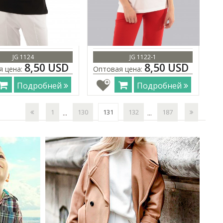
JG 1124
JG 1122-1
8,50 USD
8,50 USD
я цена:
Оптовая цена:
Подробней
Подробней
1
130
131
132
187
...
...