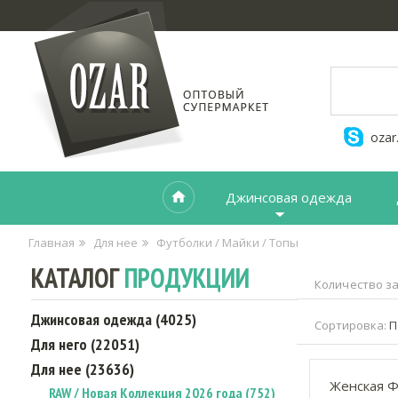
ozar
Джинсовая одежда
Главная
Для нее
Футболки / Майки / Топы
КАТАЛОГ
ПРОДУКЦИИ
Количество за
Джинсовая одежда (4025)
Сортировка:
П
Для него (22051)
Для нее (23636)
Женская Ф
RAW / Новая Коллекция 2026 года (752)