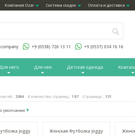
Компания Ozar
Система скидок
Оплата и доставка
.company
+9 (0538) 726 13 11
+9 (0537) 034 16 16
Для него
Для нее
Детская одежда
Кожгал
писей :
2984
Количество страниц :
187
Страница :
131
о умолчанию
утболка Joggy
Женская Футболка Joggy
Женск