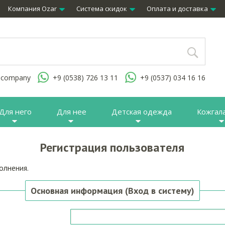
Компания Ozar
Система скидок
Оплата и доставка
.company
+9 (0538) 726 13 11
+9 (0537) 034 16 16
Для него
Для нее
Детская одежда
Кожгал
Регистрация пользователя
олнения.
Основная информация (Вход в систему)