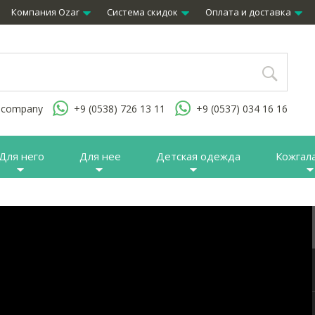
Компания Ozar
Система скидок
Оплата и доставка
.company
+9 (0538) 726 13 11
+9 (0537) 034 16 16
Для него
Для нее
Детская одежда
Кожгал