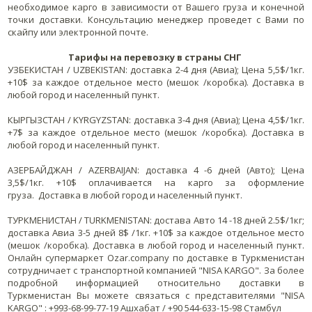
необходимое карго в зависимости от Вашего груза и конечной
точки доставки. Консультацию менеджер проведет с Вами по
скайпу или электронной почте.
Тарифы на перевозку в страны СНГ
УЗБЕКИСТАН / UZBEKISTAN: доставка 2-4 дня (Авиа); Цена 5,5$/1кг.
+10$ за каждое отдельное место (мешок /коробка). Доставка в
любой город и населенный пункт.
КЫРГЫЗСТАН / KYRGYZSTAN: доставка 3-4 дня (Авиа); Цена 4,5$/1кг.
+7$ за каждое отдельное место (мешок /коробка). Доставка в
любой город и населенный пункт.
АЗЕРБАЙДЖАН / AZERBAIJAN: доставка 4 -6 дней (Авто); Цена
3,5$/1кг. +10$ оплачивается на карго за оформление
груза. Доставка в любой город и населенный пункт.
ТУРКМЕНИСТАН / TURKMENISTAN: достава Авто 14 -18 дней 2.5$/1кг;
доставка Авиа 3-5 дней 8$ /1кг. +10$ за каждое отдельное место
(мешок /коробка). Доставка в любой город и населенный пункт.
Онлайн супермаркет Ozar.company по доставке в Туркменистан
сотрудничает с транспортной компанией "NISA KARGO". За более
подробной информацией относительно доставки в
Туркменистан Вы можете связаться с представителями "NISA
KARGO" : +993-68-99-77-19 Ашхабат / +90 544-633-15-98 Стамбул