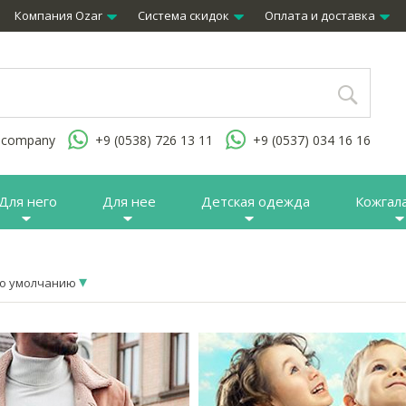
Компания Ozar
Система скидок
Оплата и доставка
.company
+9 (0538) 726 13 11
+9 (0537) 034 16 16
Для него
Для нее
Детская одежда
Кожгал
о умолчанию