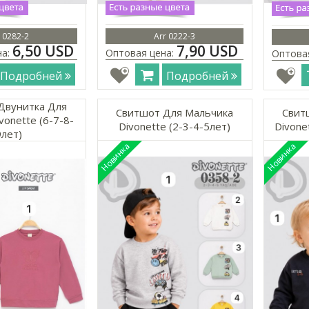
 0282-2
Arr 0222-3
6,50 USD
7,90 USD
на:
Оптовая цена:
Оптова
Подробней
Подробней
Двунитка Для
Свитшот Для Мальчика
Свит
vonette (6-7-8-
Divonette (2-3-4-5лет)
Divone
9лет)