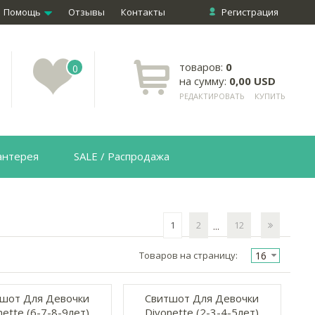
Помощь
Отзывы
Контакты
Регистрация
товаров:
0
0
на сумму:
0,00 USD
РЕДАКТИРОВАТЬ
КУПИТЬ
антерея
SALE / Распродажа
1
2
12
...
16
Товаров на страницу:
шот Для Девочки
Свитшот Для Девочки
nette (6-7-8-9лет)
Divonette (2-3-4-5лет)