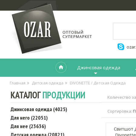
ozar
Джинсовая одежда
Главная
Детская одежда
DIVONETTE / Детская Одежда
КАТАЛОГ
ПРОДУКЦИИ
Количество за
Джинсовая одежда (4025)
Сортировка:
П
Для него (22051)
Для нее (23636)
Свитшот 
Детская одежда (20821)
Divonette