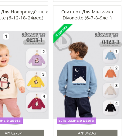
 Для Новорождённых
Свитшот Для Мальчика
tte (6-12-18-24мес.)
Divonette (6-7-8-9лет)
Arr 0275-1
Arr 0423-3