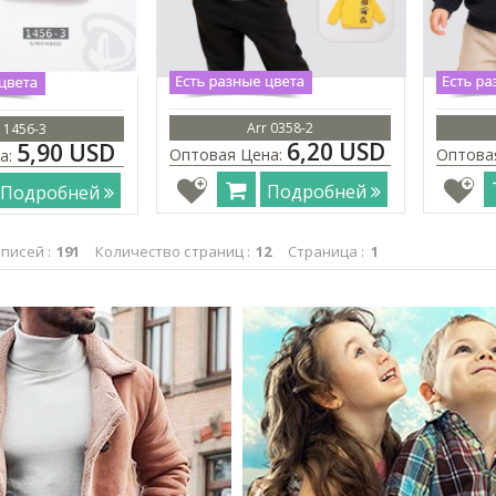
Arr 0358-2
 1456-3
6,20 USD
5,90 USD
Оптовая Цена:
Оптова
а:
Подробней
Подробней
писей :
191
Количество страниц :
12
Страница :
1