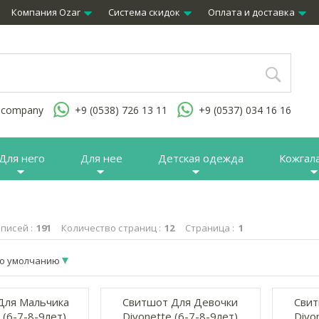
Компания Ozar
Система скидок
Оплата и доставка
.company
+9 (0538) 726 13 11
+9 (0537) 034 16 16
Для него
Для нее
Детская одежда
Кожгал
писей :
191
Количество страниц :
12
Страница :
1
о умолчанию
Для Мальчика
Свитшот Для Девочки
Свит
 (6-7-8-9лет)
Divonette (6-7-8-9лет)
Divo