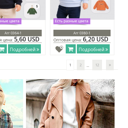
Arr 0364-1
Arr 0380-1
5,60 USD
6,20 USD
я цена:
Оптовая цена:
Подробней
Подробней
1
2
12
...