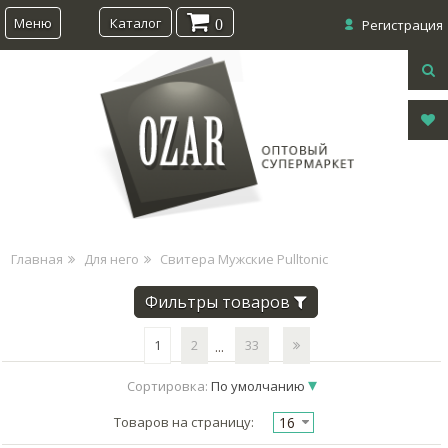
Меню
Каталог
0
Регистрация
Главная
Для него
Свитера Мужские Pulltonic
Фильтры товаров
1
2
33
...
Сортировка:
По умолчанию
16
Товаров на страницу: