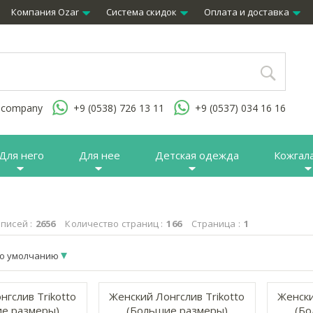
Компания Ozar
Система скидок
Оплата и доставка
.company
+9 (0538) 726 13 11
+9 (0537) 034 16 16
Для него
Для нее
Детская одежда
Кожгал
писей :
2656
Количество страниц :
166
Страница :
1
о умолчанию
нгслив Trikotto
Женский Лонгслив Trikotto
Женски
е размеры)
(Большие размеры)
(Бо