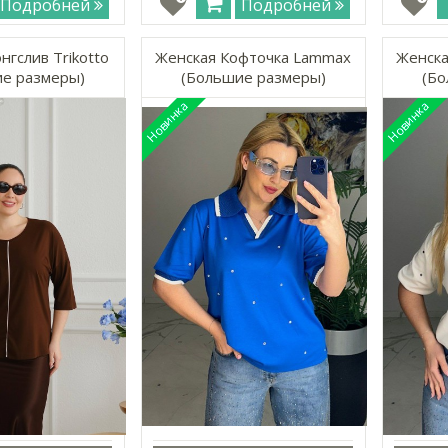
Подробней
Подробней
нгслив Trikotto
Женская Кофточка Lammax
Женска
е размеры)
(Большие размеры)
(Бо