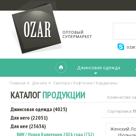
ozar
Джинсовая одежда
Главная
Для нее
Свитера / Кофточки / Кардиганы
КАТАЛОГ
ПРОДУКЦИИ
Количество за
Джинсовая одежда (4025)
Сортировка:
П
Для него (22051)
Для нее (23636)
Женский Ло
RAW / Новая Коллекция 2026 года (752)
(Больши