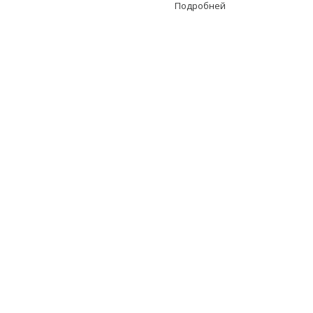
Подробней
О компании
До
Для Поставщиков
До
Документы
До