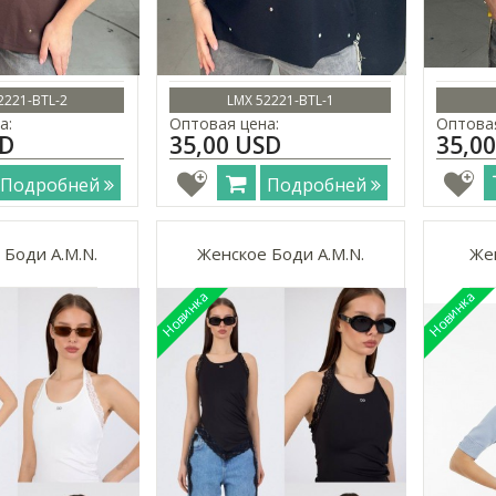
2221-BTL-2
LMX 52221-BTL-1
а:
Оптовая цена:
Оптовая
SD
35,00 USD
35,0
Подробней
Подробней
 Боди A.M.N.
Женское Боди A.M.N.
Жен