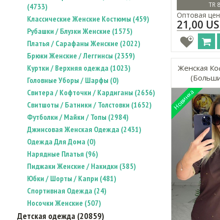
TR 
(4733)
Оптовая цен
Классические Женские Костюмы (459)
21,00 U
Рубашки / Блузки Женские (1575)
Платья / Сарафаны Женские (2022)
Брюки Женские / Леггинсы (2359)
Куртки / Верхняя одежда (1023)
Женская Ко
(Больши
Головные Уборы / Шарфы (0)
Свитера / Кофточки / Кардиганы (2656)
Свитшоты / Батники / Толстовки (1652)
Футболки / Майки / Топы (2984)
Джинсовая Женская Одежда (2431)
Одежда Для Дома (0)
Нарядные Платья (96)
Пиджаки Женские / Накидки (385)
Юбки / Шорты / Капри (481)
Спортивная Одежда (24)
Носочки Женские (507)
Детская одежда (20859)