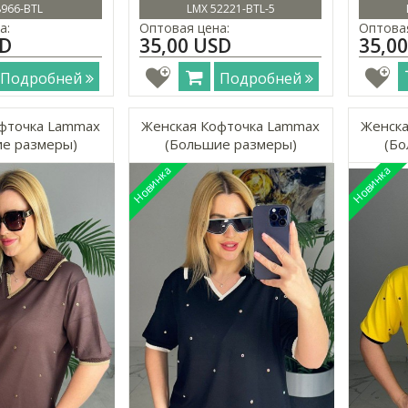
8966-BTL
LMX 52221-BTL-5
а:
Оптовая цена:
Оптовая
SD
35,00 USD
35,0
Подробней
Подробней
фточка Lammax
Женская Кофточка Lammax
Женска
е размеры)
(Большие размеры)
(Бо