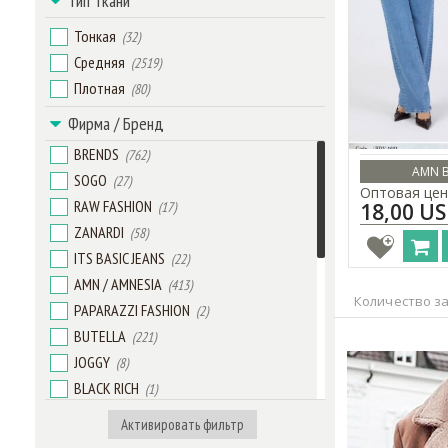
Тип Ткани
Тонкая
(32)
Средняя
(2519)
Плотная
(80)
Фирма / Бренд
BRENDS
(762)
AMN B
SOGO
(27)
Оптовая цен
RAW FASHION
(17)
18,00 U
ZANARDI
(58)
ITS BASIC JEANS
(22)
AMN / AMNESIA
(413)
Количество за
PAPARAZZI FASHION
(2)
BUTELLA
(221)
JOGGY
(8)
BLACK RICH
(1)
BELLO VALENTE
(53)
Активировать фильтр
TRIKOTTO
(524)