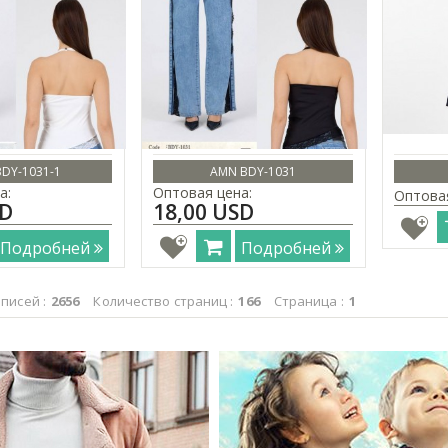
DY-1031-1
AMN BDY-1031
а:
Оптовая цена:
Оптова
SD
18,00 USD
Подробней
Подробней
писей :
2656
Количество страниц :
166
Страница :
1