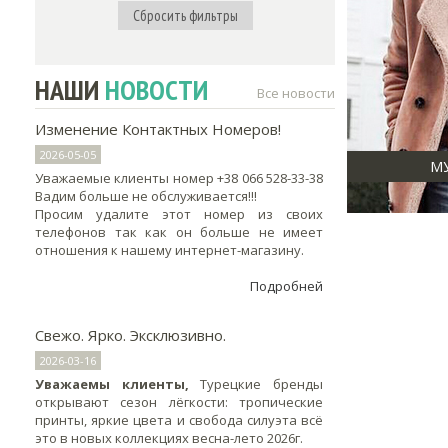
Сбросить фильтры
SERIANNO
(79)
CUTE FASHION
(8)
FREE FASHION
(154)
НАШИ
НОВОСТИ
Все новости
MAJENTA
(96)
FAME & MINT
(42)
Изменение Контактных Номеров!
MONORITM
(19)
2026-05-05
М
LA VELINA
(100)
Уважаемые клиенты номер +38 066 528-33-38
Вадим больше не обслуживается!!!
DIZAYN
(60)
Просим удалите этот номер из своих
LAMMAX
(175)
телефонов так как он больше не имеет
отношения к нашему интернет-магазину.
LOV JOI
(9)
Подробней
Свежо. Ярко. Эксклюзивно.
2026-03-16
Уважаемы клиенты,
Турецкие бренды
открывают сезон лёгкости: тропические
принты, яркие цвета и свобода силуэта всё
это в новых коллекциях весна-лето 2026г.