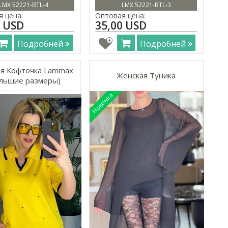
LMX 52221-BTL-4
LMX 52221-BTL-3
 цена:
Оптовая цена:
0 USD
35,00 USD
Подробней
Подробней
я Кофточка Lammax
Женская Туника
льшие размеры)