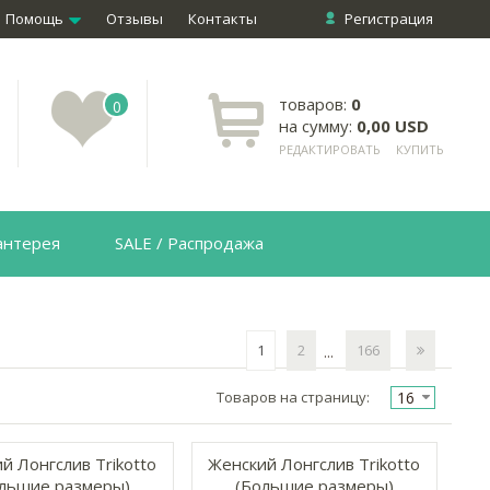
Помощь
Отзывы
Контакты
Регистрация
товаров:
0
0
на сумму:
0,00 USD
РЕДАКТИРОВАТЬ
КУПИТЬ
антерея
SALE / Распродажа
1
2
166
...
16
Товаров на страницу:
й Лонгслив Trikotto
Женский Лонгслив Trikotto
льшие размеры)
(Большие размеры)