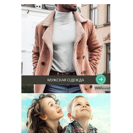
на
джинсовую одежду
, но, будем откровенны – она никогда не
проходила.
Именно поэтому, наш ресурс Ozar.company уделил столько сил и
внимания для подготовки наиболее широкого ассортимента по
продаже джинсовой одежды из Турции оптом
. Стоит ли
говорить, что в нашем каталоге Вы имеете возможность
приобрести любую существующую
джинсовую одежду оптом
:
юбки, сарафаны, джинсовые штаны и шорты, комбинезоны,
курточки и безрукавки. У нас Вы имеете возможность купить не
только
мужские и женские джинсы
, но и
детскую джинсовую
одежду оптом
– с минимальными затратами времени и прямиком
из фабрик турецких поставщиков.
Плюсы работы с Ozar.company очевидны и наилучшим образом
скажутся на Вашем бизнесе:
МУЖСКАЯ ОДЕЖДА
- в категориях нашего каталога представлен наиболее широкий
ассортимент
одежды из денима
- мы сотрудничаем с многими известными и начинающими свою
работу турецкими фабриками по пошиву джинсовой одежды
- модельный ряд обновляется максимально быстро и регулярно
- больше нет необходимости тратить время на поездку в
Турцию
для оптовой закупки джинсовой одежды
лично – с помощью
нашего интернет-магазина все лучшие предложения можно
просмотреть и заказать онлайн!