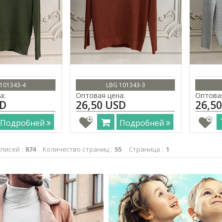
101343-4
LBG 101343-3
а:
Оптовая цена:
Оптовая
SD
26,50 USD
26,5
Подробней
Подробней
писей :
874
Количество страниц :
55
Страница :
1