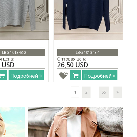
LBG 101343-2
LBG 101343-1
 цена:
Оптовая цена:
0 USD
26,50 USD
Подробней
Подробней
1
2
55
...