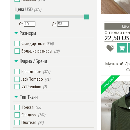
Цена
USD
(874)
От
До
LBG 
Размеры
Оптовая цен
22,50 U
Стандартные
(856)
Большие размеры
(18)
Фирма / Бренд
Мужской Дж
Cu
Брендовые
(874)
Jack Tornado
(71)
2Y Premium
(2)
Тип Ткани
Тонкая
(22)
Средняя
(742)
Плотная
(55)