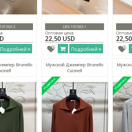
101363-2
LBG 101363-1
а:
Оптовая цена:
Оптовая
SD
22,50 USD
22,5
Подробней
Подробней
емпер Brunello
Мужской Джемпер Brunello
Мужско
cinell
Cucinell