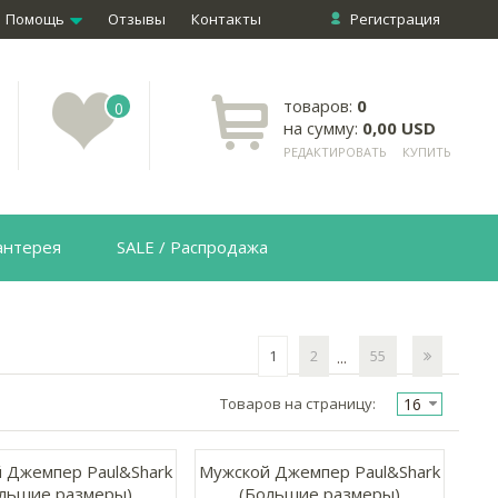
Помощь
Отзывы
Контакты
Регистрация
товаров:
0
0
на сумму:
0,00 USD
РЕДАКТИРОВАТЬ
КУПИТЬ
антерея
SALE / Распродажа
1
2
55
...
16
Товаров на страницу:
 Джемпер Paul&Shark
Мужской Джемпер Paul&Shark
льшие размеры)
(Большие размеры)