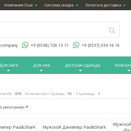
Компания Ozar
Система скидок
Оплата и доставка
.company
+9 (0538) 726 13 11
+9 (0537) 034 16 16
Для него
Для нее
Детская одежда
Кожгал
писей :
874
Количество страниц :
55
Страница :
1
о умолчанию
Мужской
мпер Paul&Shark
Мужской Джемпер Paul&Shark
(Бо