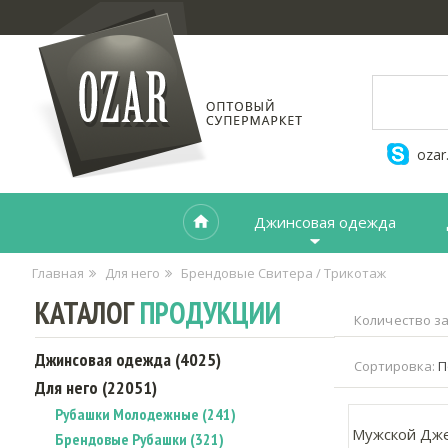
ozar
Джинсовая одежда
Главная
Для него
Брендовые Свитера / Трикотаж
КАТАЛОГ
ПРОДУКЦИИ
Количество за
Джинсовая одежда (4025)
Сортировка:
П
Для него (22051)
Рубашки Молодежные (241)
Мужской Дже
Брендовые Рубашки (321)