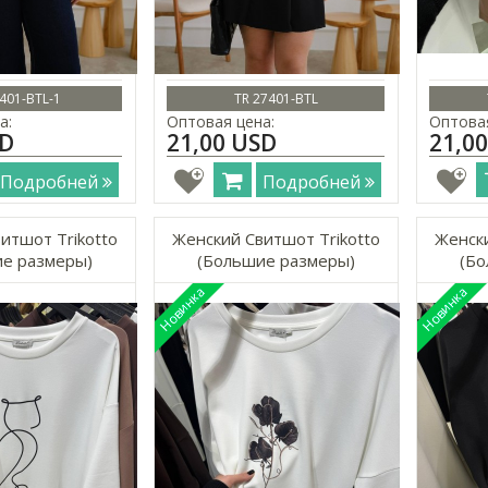
401-BTL-1
TR 27401-BTL
а:
Оптовая цена:
Оптовая
SD
21,00 USD
21,0
Подробней
Подробней
итшот Trikotto
Женский Свитшот Trikotto
Женски
е размеры)
(Большие размеры)
(Бо