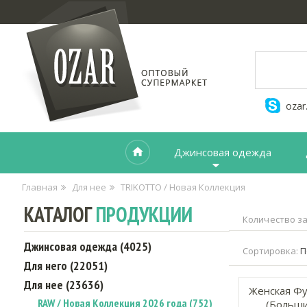
ozar
Джинсовая одежда
Главная
Для нее
TRIKOTTO / Новая Коллекция
КАТАЛОГ
ПРОДУКЦИИ
Количество за
Джинсовая одежда (4025)
Сортировка:
П
Для него (22051)
Для нее (23636)
Женская Фу
RAW / Новая Коллекция 2026 года (752)
(Больши