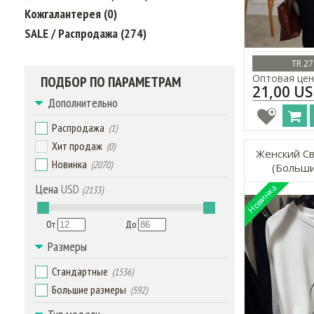
Кожгалантерея (0)
SALE / Распродажа (274)
TR 27
Оптовая цен
ПОДБОР ПО ПАРАМЕТРАМ
21,00 U
Дополнительно
Распродажа
(1)
Хит продаж
(0)
Женский Св
Новинка
(2070)
(Больши
Цена
USD
(2133)
От
До
Размеры
Стандартные
(1536)
Большие размеры
(592)