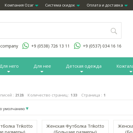
Компания Ozar
Система скидок
Оплата и доставка
.company
+9 (0538) 726 13 11
+9 (0537) 034 16 16
Для него
Для нее
Детская одежда
Кожгал
писей :
2128
Количество страниц :
133
Страница :
1
о умолчанию
тболка Trikotto
Женская Футболка Trikotto
Женска
е размеры)
(Большие размеры)
(Бо