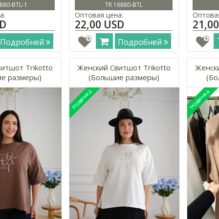
880-BTL-1
TR 16880-BTL
а:
Оптовая цена:
Оптовая
SD
22,00 USD
21,0
Подробней
Подробней
итшот Trikotto
Женский Свитшот Trikotto
Женски
е размеры)
(Большие размеры)
(Бо