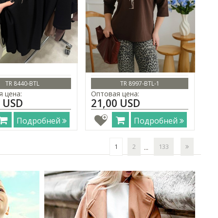
TR 8440-BTL
TR 8997-BTL-1
 цена:
Оптовая цена:
0 USD
21,00 USD
Подробней
Подробней
1
2
133
...