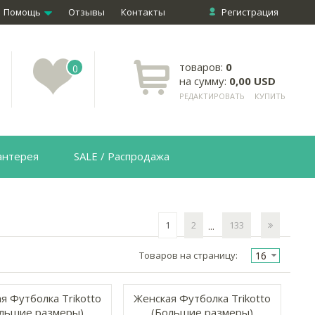
Помощь
Отзывы
Контакты
Регистрация
товаров:
0
0
на сумму:
0,00 USD
РЕДАКТИРОВАТЬ
КУПИТЬ
антерея
SALE / Распродажа
1
2
133
...
16
Товаров на страницу:
я Футболка Trikotto
Женская Футболка Trikotto
льшие размеры)
(Большие размеры)