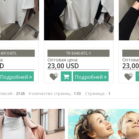
74010-BTL
TR 8440-BTL-1
а:
Оптовая цена:
Оптовая
SD
23,00 USD
23,0
Подробней
Подробней
писей :
2128
Количество страниц :
133
Страница :
1