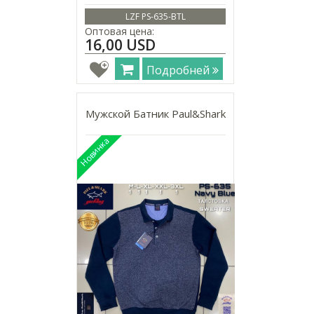
LZF PS-635-BTL
Оптовая цена:
16,00 USD
Подробней
Мужской Батник Paul&Shark