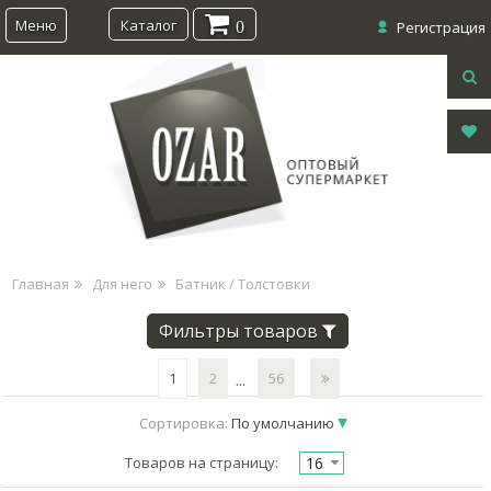
Меню
Каталог
0
Регистрация
Главная
Для него
Батник / Толстовки
Фильтры товаров
1
2
56
...
Сортировка:
По умолчанию
16
Товаров на страницу: