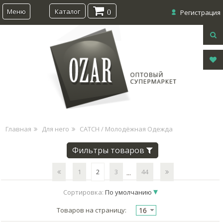
Меню
Каталог
0
Регистрация
Главная
Для него
CATCH / Молодёжная Одежда
Фильтры товаров
1
2
3
44
...
Сортировка:
По умолчанию
16
Товаров на страницу: