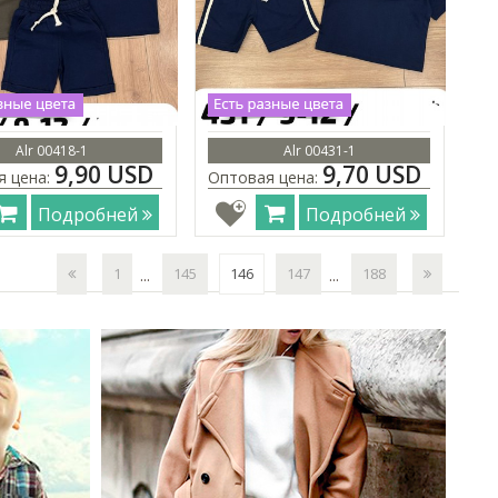
Alr 00418-1
Alr 00431-1
9,90 USD
9,70 USD
я цена:
Оптовая цена:
Подробней
Подробней
1
145
146
147
188
...
...