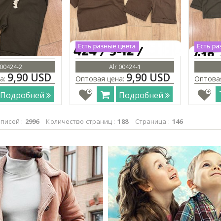
 00424-2
Alr 00424-1
9,90 USD
9,90 USD
а:
Оптовая цена:
Оптова
Подробней
Подробней
писей :
2996
Количество страниц :
188
Страница :
146