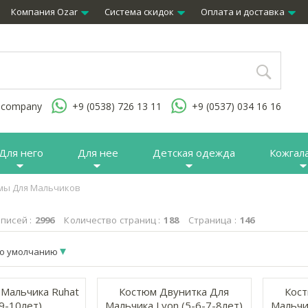
Компания Ozar
Система скидок
Оплата и доставка
.company
+9 (0538) 726 13 11
+9 (0537) 034 16 16
Для него
Для нее
Детская одежда
Кожгал
мы Для Мальчиков
писей :
2996
Количество страниц :
188
Страница :
146
о умолчанию
Мальчика Ruhat
Костюм Двунитка Для
Кост
-9-10лет)
Мальчика Lyon (5-6-7-8лет)
Мальчик