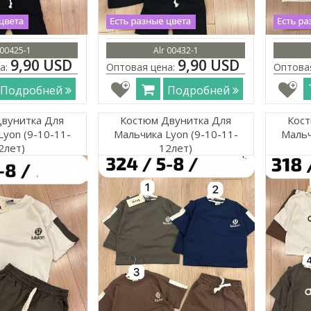
 00425-1
Alr 00432-1
9,90 USD
9,90 USD
а:
Оптовая цена:
Оптова
Подробней
Подробней
вунитка Для
Костюм Двунитка Для
Кост
Lyon (9-10-11-
Мальчика Lyon (9-10-11-
Мальч
2лет)
12лет)