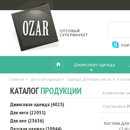
ozar
Джинсовая одежда
Главная
Детская одежда
Одежда Для Мальчиков
Костю
КАТАЛОГ
ПРОДУКЦИИ
Количество за
Джинсовая одежда (4025)
Сортировка:
П
Для него (22051)
Для нее (23636)
Костюм Для 
Детская одежда (20944)
(7-8