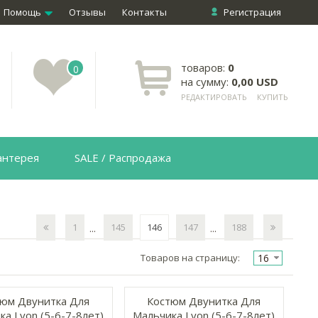
Помощь
Отзывы
Контакты
Регистрация
товаров:
0
0
на сумму:
0,00 USD
РЕДАКТИРОВАТЬ
КУПИТЬ
антерея
SALE / Распродажа
1
145
146
147
188
...
...
16
Товаров на страницу:
юм Двунитка Для
Костюм Двунитка Для
а Lyon (5-6-7-8лет)
Мальчика Lyon (5-6-7-8лет)