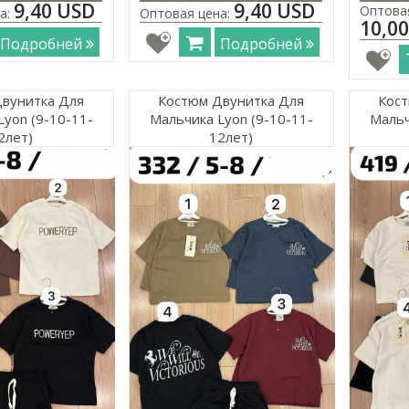
9,40 USD
9,40 USD
Оптовая
а:
Оптовая цена:
10,0
Подробней
Подробней
вунитка Для
Костюм Двунитка Для
Кост
Lyon (9-10-11-
Мальчика Lyon (9-10-11-
Мальч
2лет)
12лет)