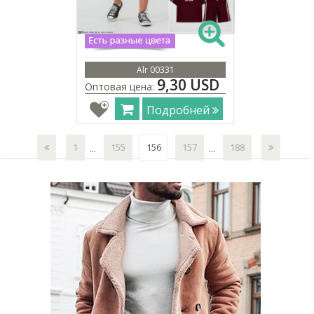
Alr 00331
9,30 USD
Оптовая цена:
Подробней
1
155
156
157
188
...
...