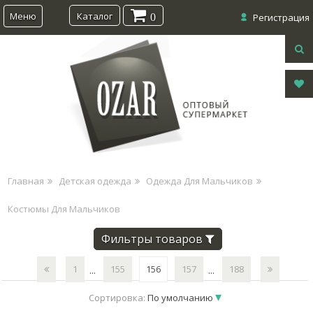
Меню
Каталог
0
Регистрация
Главная
Детская одежда
Одежда Для Мальчиков
Костюмы Для Мальчиков
Фильтры товаров
1
155
156
157
188
...
...
Сортировка:
По умолчанию