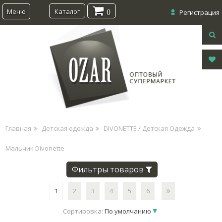
Меню
Каталог
0
Регистрация
Главная
Детская одежда
DIVONETTE / Детская Одежда
Мальчик Divonette
Фильтры товаров
1
2
3
4
5
6
Сортировка:
По умолчанию