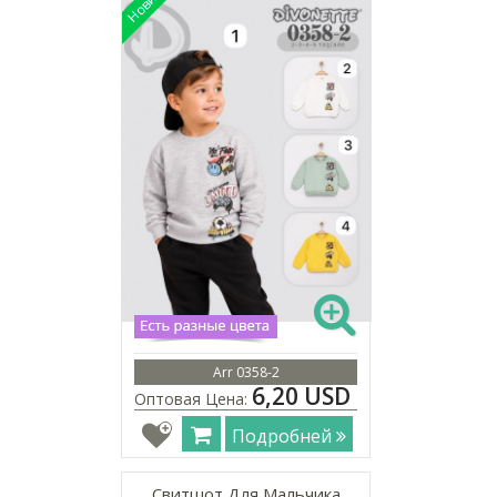
Arr 0358-2
6,20 USD
Оптовая Цена:
Подробней
Свитшот Для Мальчика