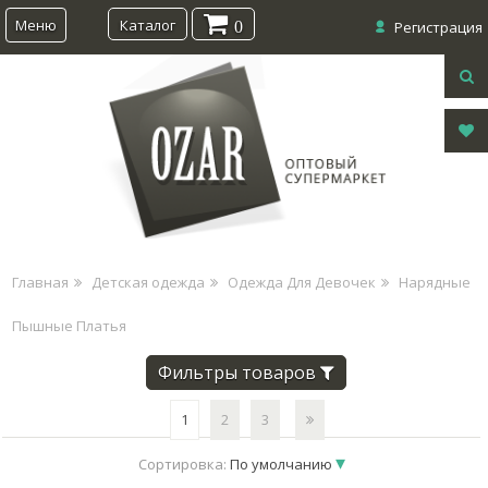
Меню
Каталог
0
Регистрация
Главная
Детская одежда
Одежда Для Девочек
Нарядные
Пышные Платья
Фильтры товаров
1
2
3
Сортировка:
По умолчанию