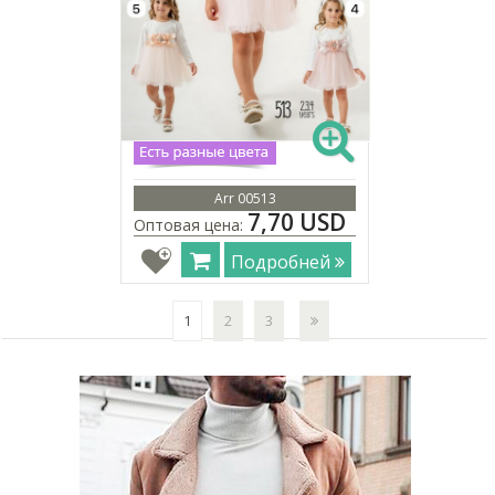
Arr 00513
7,70 USD
Оптовая цена:
Подробней
1
2
3