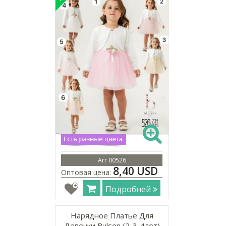
Arr 00526
8,40 USD
Оптовая цена:
Подробней
Нарядное Платье Для
Девочки Bulsen (2-3-4лет)