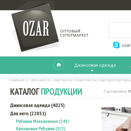
ozar
Джинсовая одежда
Главная
Для него
Свитшоты / Комплекты: Свитшот+Штаны
КАТАЛОГ
ПРОДУКЦИИ
Сортировка:
П
Джинсовая одежда (4025)
Для него (22051)
Рубашки Молодежные (241)
Брендовые Рубашки (321)