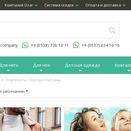
Компания Ozar
Система скидок
Оплата и доставка
.company
+9 (0538) 726 13 11
+9 (0537) 034 16 16
Для него
Для нее
Детская одежда
Кожгал
Комплекты: Свитшот+Штаны
о умолчанию