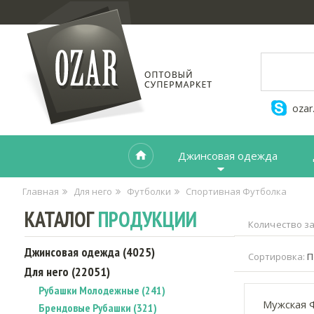
ozar
Джинсовая одежда
Главная
Для него
Футболки
Спортивная Футболка
КАТАЛОГ
ПРОДУКЦИИ
Количество за
Джинсовая одежда (4025)
Сортировка:
П
Для него (22051)
Рубашки Молодежные (241)
Мужская Ф
Брендовые Рубашки (321)