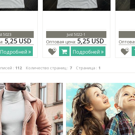
st 5023
Just 5022-1
5,25 USD
5,25 USD
а:
Оптовая цена:
Оптова
Подробней
Подробней
писей :
112
Количество страниц :
7
Страница :
1