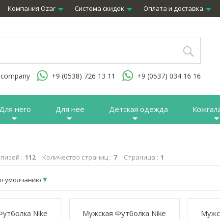
Компания Ozar
Система скидок
Оплата и доставка
.company
+9 (0538) 726 13 11
+9 (0537) 034 16 16
Для него
Для нее
Детская одежда
Кожгал
писей :
112
Количество страниц :
7
Страница :
1
о умолчанию
утболка Nike
Мужская Футболка Nike
Мужс