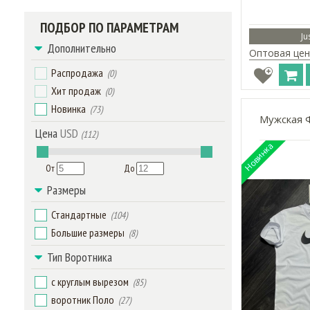
ПОДБОР ПО ПАРАМЕТРАМ
Ju
Дополнительно
Оптовая цен
Распродажа
(0)
Хит продаж
(0)
Новинка
(73)
Мужская Ф
Цена
USD
(112)
От
До
Размеры
Стандартные
(104)
Большие размеры
(8)
Тип Воротника
c круглым вырезом
(85)
воротник Поло
(27)