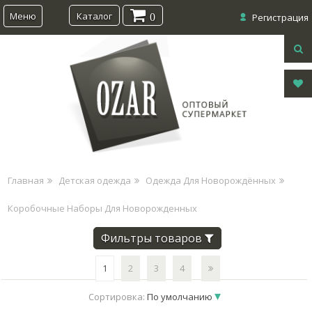
Меню
Каталог
0
Регистрация
Главная
Детская одежда
Одежда Для Новорождённых
Коробочные Наборы Для Новорожденных
Фильтры товаров
1
2
3
4
Сортировка:
По умолчанию