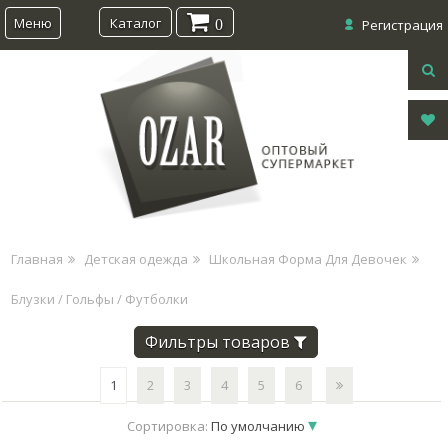
Меню
Каталог
0
Регистрация
Главная
Детская одежда
Школьная Форма Для Девочек
Блузки / Гольфы / Футболки
Фильтры товаров
1
2
3
4
5
6
Сортировка:
По умолчанию