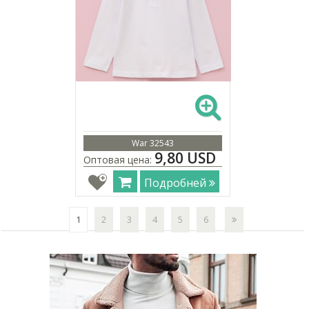
War 32543
9,80 USD
Оптовая цена:
Подробней
1
2
3
4
5
6