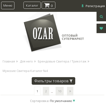
Меню
Каталог
0
Регистрация
Главная
Для него
Брендовые Свитера / Трикотаж
Мужские Свитера Каталог №4
Фильтры товаров
1
2
10
...
Сортировка:
По умолчанию