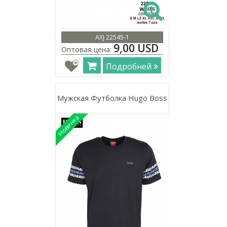
AXJ 22545-1
9,00 USD
Оптовая цена:
Подробней
Мужская Футболка Hugo Boss