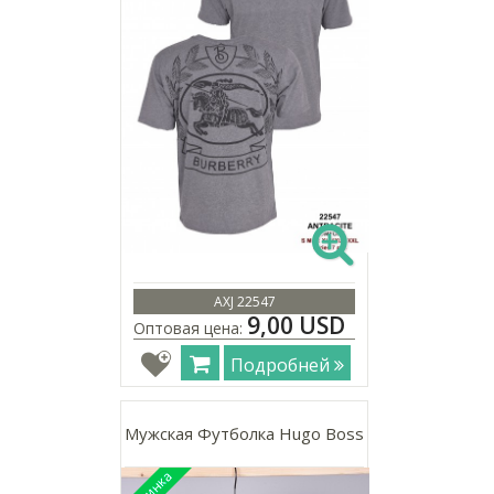
AXJ 22547
9,00 USD
Оптовая цена:
Подробней
Мужская Футболка Hugo Boss