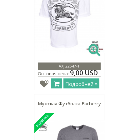
AXJ 22547-1
9,00 USD
Оптовая цена:
Подробней
Мужская Футболка Burberry