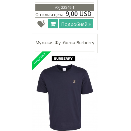
AXJ 22549-1
9,00 USD
Оптовая цена:
Подробней
Мужская Футболка Burberry