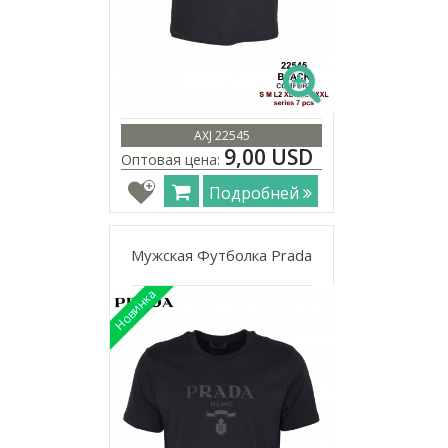
AXJ 22545
9,00 USD
Оптовая цена:
Подробней
Мужская Футболка Prada