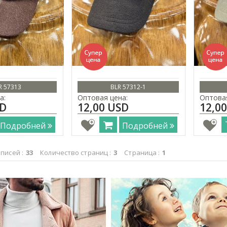
R 57313
BLR 57312-1
а:
Оптовая цена:
Оптовая
SD
12,00 USD
12,0
Подробней
Подробней
писей :
33
Количество страниц :
3
Страница :
1