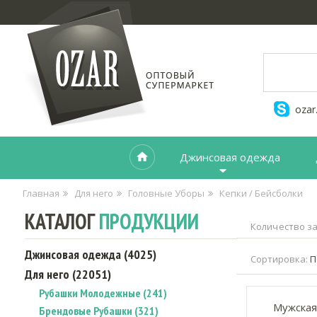
ozar
Джинсовая одежда
Главная
Для него
Головные Уборы
Кепки / Бейсболки
КАТАЛОГ
ПРОДУКЦИИ
Количество за
Джинсовая одежда (4025)
Сортировка:
П
Для него (22051)
Рубашки Молодежные (241)
Мужская
Брендовые Рубашки (321)