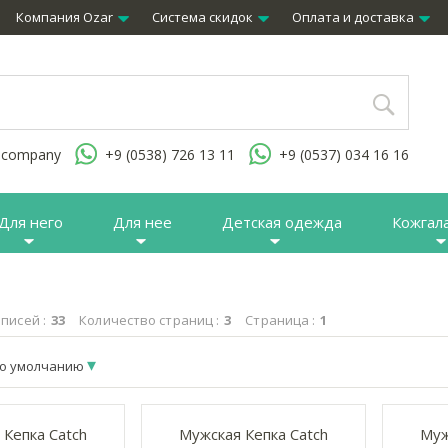
Компания Ozar
Система скидок
Оплата и доставка
.company
+9 (0538) 726 13 11
+9 (0537) 034 16 16
Для него
Для нее
Детская одежда
Кожгал
писей :
33
Количество страниц :
3
Страница :
1
о умолчанию
 Кепка Catch
Мужская Кепка Catch
Муж