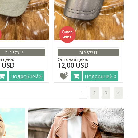
BLR 57312
BLR 57311
 цена:
Оптовая цена:
0 USD
12,00 USD
Подробней
Подробней
1
2
3