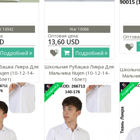
r 16942
War 19088
а:
Оптовая цена:
Оптова
SD
13,60 USD
Подробней
Подробней
башка Ликра Для
Школьная Рубашка Ликра Для
Школьна
ujen (10-12-14-
Мальчика Nujen (10-12-14-
Мальчик
6лет)
16лет)