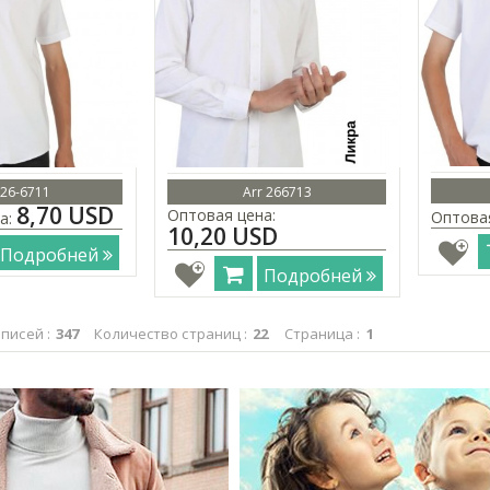
 26-6711
Arr 266713
8,70 USD
Оптовая цена:
Оптова
а:
10,20 USD
Подробней
Подробней
писей :
347
Количество страниц :
22
Страница :
1