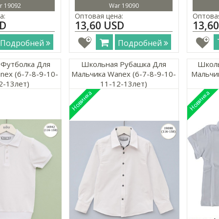
r 19092
War 19090
а:
Оптовая цена:
Оптовая
SD
13,60 USD
13,6
Подробней
Подробней
Футболка Для
Школьная Рубашка Для
Школь
nex (6-7-8-9-10-
Мальчика Wanex (6-7-8-9-10-
Мальчик
2-13лет)
11-12-13лет)