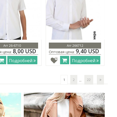
Arr 26-6710
Arr 266712
8,00 USD
9,40 USD
я цена:
Оптовая цена:
Подробней
Подробней
1
2
22
...