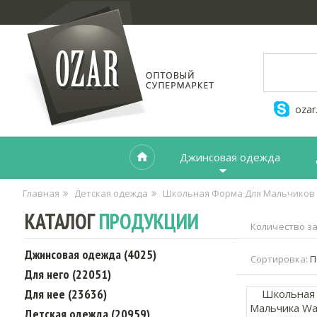
ozar
Джинсовая одежда
Главная
Детская одежда
Школьная Форма Для Мальчиков
КАТАЛОГ
ПРОДУКЦИИ
Количество за
Джинсовая одежда (4025)
Сортировка:
П
Для него (22051)
Для нее (23636)
Школьная 
Мальчика Wa
Детская одежда (20959)