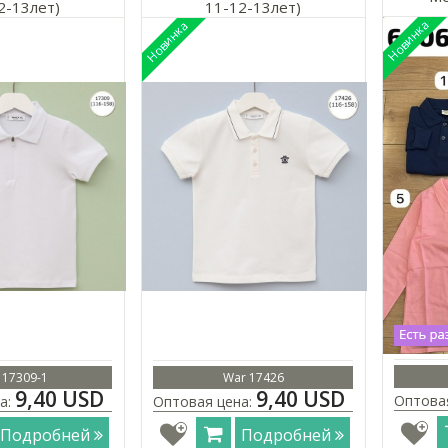
2-13лет)
11-12-13лет)
 17309-1
War 17426
9,40 USD
9,40 USD
Оптова
а:
Оптовая цена:
Подробней
Подробней