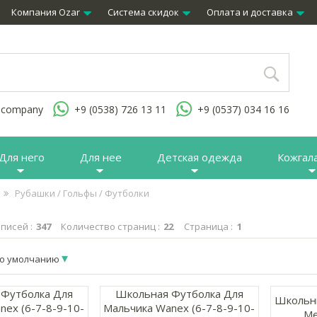
Компания Ozar
Система скидок
Оплата и доставка
.company
+9 (0538) 726 13 11
+9 (0537) 034 16 16
Для него
Для нее
Детская одежда
Кожгал
Рубашки / Гольфы / Футболки
писей :
347
Количество страниц :
22
Страница :
1
о умолчанию
Футболка Для
Школьная Футболка Для
Школьн
nex (6-7-8-9-10-
Мальчика Wanex (6-7-8-9-10-
Me