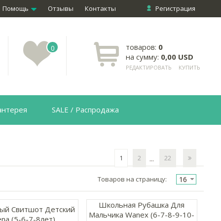
Помощь
Отзывы
Контакты
Регистрация
товаров:
0
0
на сумму:
0,00 USD
РЕДАКТИРОВАТЬ
КУПИТЬ
антерея
SALE / Распродажа
1
2
22
...
16
Товаров на страницу:
Школьная Рубашка Для
ый Свитшот Детский
Мальчика Wanex (6-7-8-9-10-
na (5-6-7-8лет)