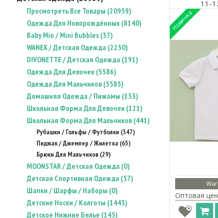
11-1
Просмотреть Все Товары (20959)
Одежда Для Новорождённых (8140)
Baby Mio / Mini Bubbles (37)
WANEX / Детская Одежда (2250)
DIVONETTE / Детская Одежда (191)
Одежда Для Девочек (5586)
Одежда Для Мальчиков (5585)
Домашняя Одежда / Пижамы (133)
Школьная Форма Для Девочек (121)
Школьная Форма Для Мальчиков (441)
Рубашки / Гольфы / Футболки (347)
Пиджак / Джемпер / Жилетка (65)
Брюки Для Мальчиков (29)
MOONSTAR / Детская Одежда (0)
Детская Спортивная Одежда (57)
War
Шапки / Шарфы / Наборы (0)
Оптовая цен
Детские Носки / Колготы (1443)
Детское Нижние Белье (145)