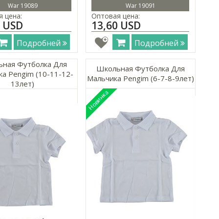
War 19089
War 19091
 цена:
Оптовая цена:
0 USD
13,60 USD
Подробней
Подробней
ная Футболка Для
Школьная Футболка Для
а Pengim (10-11-12-
Мальчика Pengim (6-7-8-9лет)
13лет)