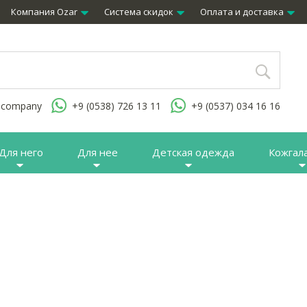
Компания Ozar
Система скидок
Оплата и доставка
.company
+9 (0538) 726 13 11
+9 (0537) 034 16 16
Для него
Для нее
Детская одежда
Кожгал