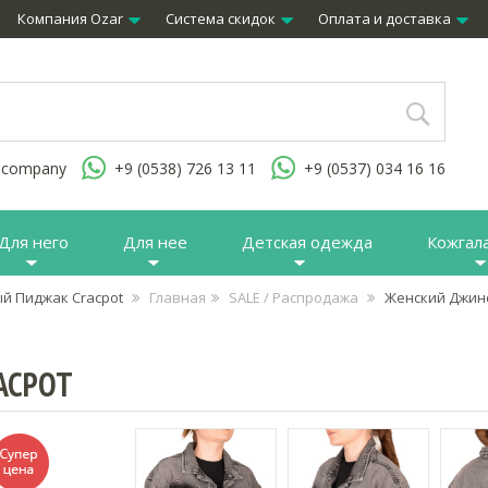
Компания Ozar
Система скидок
Оплата и доставка
.company
+9 (0538) 726 13 11
+9 (0537) 034 16 16
Для него
Для нее
Детская одежда
Кожгал
й Пиджак Cracpot
Главная
SALE / Распродажа
Женский Джин
ACPOT