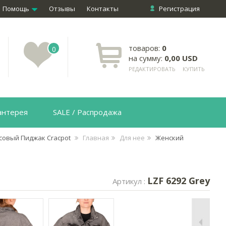
Помощь
Отзывы
Контакты
Регистрация
товаров:
0
0
на сумму:
0,00 USD
РЕДАКТИРОВАТЬ
КУПИТЬ
антерея
SALE / Распродажа
совый Пиджак Cracpot
Главная
Для нее
Женский
LZF 6292 Grey
Артикул :