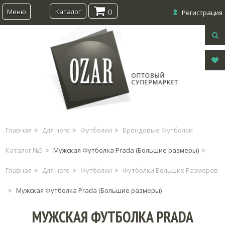
Меню
Каталог
0
Регистрация
Главная
Для него
Футболки
Брендовые Футболки
Каталог №5
Мужская Футболка Prada (Большие размеры)
Главная
Для него
Футболки
Футболки Больших Размеров
Мужская Футболка Prada (Большие размеры)
МУЖСКАЯ ФУТБОЛКА PRADA