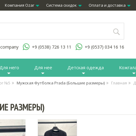
Компания Ozar
Система скидок
Оплата и доставка
.company
+9 (0538) 726 13 11
+9 (0537) 034 16 16
Для него
Для нее
Детская одежда
Кожгал
ог №5
Мужская Футболка Prada (Большие размеры)
Главная
Д
ИЕ РАЗМЕРЫ)