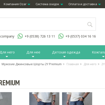
Компания Ozar
Система скидок
Оплата и доставка
.company
+9 (0538) 726 13 11
+9 (0537) 034 16 16
Для него
Для нее
Детская одежда
Кожгал
Мужские Джинсовые Шорты 2Y Premium
Главная
Для него
2Y
REMIUM