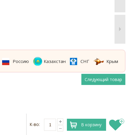
Россию
Казахстан
СНГ
Крым
Следующий товар
К-во:
В корзину