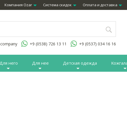
Компания Ozar
Система скидок
Оплата и доставка
.company
+9 (0538) 726 13 11
+9 (0537) 034 16 16
Для него
Для нее
Детская одежда
Кожгал