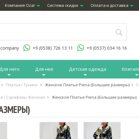
Компания Ozar
Система скидок
Оплата и доставка
.company
+9 (0538) 726 13 11
+9 (0537) 034 16 16
Для него
Для нее
Детская одежда
Кожгал
Платья / Туники
Женское Платье Piena (Большие размеры)
Г
я / Сарафаны Женские
Женское Платье Piena (Большие размеры)
РАЗМЕРЫ)