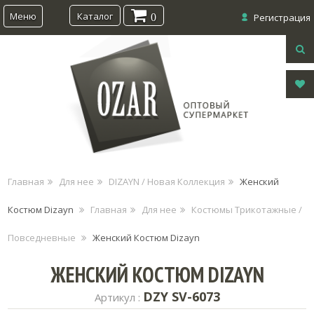
Меню
Каталог
0
Регистрация
Главная
Для нее
DIZAYN / Новая Коллекция
Женский
Костюм Dizayn
Главная
Для нее
Костюмы Трикотажные /
Повседневные
Женский Костюм Dizayn
ЖЕНСКИЙ КОСТЮМ DIZAYN
DZY SV-6073
Артикул :