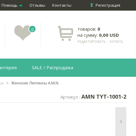
Помощь
Отзывы
Контакты
Регистрация
товаров:
0
0
на сумму:
0,00 USD
РЕДАКТИРОВАТЬ
КУПИТЬ
антерея
SALE / Распродажа
нсы
Женские Леггинсы A.M.N.
AMN TYT-1001-2
Артикул :