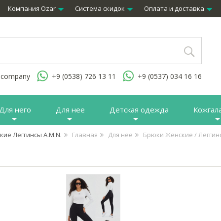
Компания Ozar
Система скидок
Оплата и доставка
.company
+9 (0538) 726 13 11
+9 (0537) 034 16 16
Для него
Для нее
Детская одежда
Кожгал
кие Леггинсы A.M.N.
Главная
Для нее
Брюки Женские / Легги