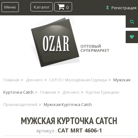
Меню
Каталог
0
Регистрация
Главная
Для него
CATCH / Молодёжная Одежда
Мужская
Курточка Catch
Главная
Для него
Куртки Турецких
Производителей
Мужская Курточка Catch
МУЖСКАЯ КУРТОЧКА CATCH
CAT MRT 4606-1
Артикул :