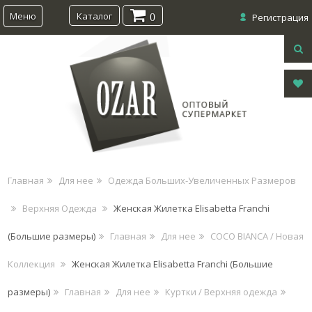
Меню
Каталог
0
Регистрация
Главная
Для нее
Одежда Больших-Увеличенных Размеров
Верхняя Одежда
Женская Жилетка Elisabetta Franchi
(Большие размеры)
Главная
Для нее
COCO BIANCA / Новая
Коллекция
Женская Жилетка Elisabetta Franchi (Большие
размеры)
Главная
Для нее
Куртки / Верхняя одежда