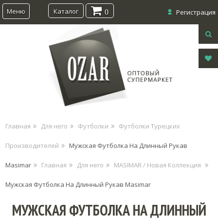
Меню
Каталог
0
Регистрация
Главная
Для него
Футболки
Футболки Турецких
Производителей
Мужская Футболка На Длинный Рукав
Masimar
Главная
Для него
MASIMAR / Новая Коллекция
Мужская Футболка На Длинный Рукав Masimar
МУЖСКАЯ ФУТБОЛКА НА ДЛИННЫЙ