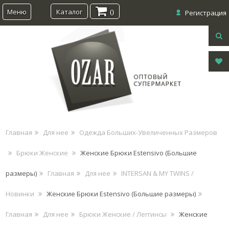
Меню
Каталог
0
Регистрация
Главная
Для нее
Одежда Больших-Увеличенных Размеров
Брюки Женские
Женские Брюки Estensivo (Большие
размеры)
Главная
Для нее
INTERSAN & MY TWINS /
Новинки
Женские Брюки Estensivo (Большие размеры)
Главная
Для нее
Брюки Женские / Леггинсы
Женские