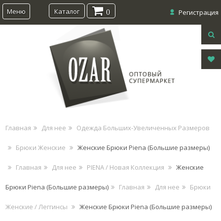
Меню
Каталог
0
Регистрация
Главная
Для нее
Одежда Больших-Увеличенных Размеров
Брюки Женские
Женские Брюки Piena (Большие размеры)
Главная
Для нее
PIENA / Новая Коллекция
Женские
Брюки Piena (Большие размеры)
Главная
Для нее
Брюки
Женские / Леггинсы
Женские Брюки Piena (Большие размеры)