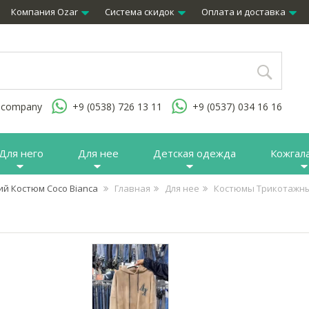
Компания Ozar
Система скидок
Оплата и доставка
.company
+9 (0538) 726 13 11
+9 (0537) 034 16 16
Для него
Для нее
Детская одежда
Кожгал
ий Костюм Coco Bianca
Главная
Для нее
Костюмы Трикотажн