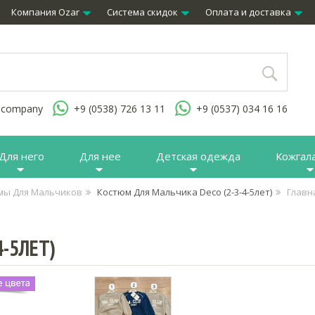
Компания Ozar
Система скидок
Оплата и доставка
.company
+9 (0538) 726 13 11
+9 (0537) 034 16 16
Для него
Для нее
Детская одежда
Кожгал
мы Для Мальчиков
Костюм Для Мальчика Deco (2-3-4-5лет)
Главн
-5ЛЕТ)