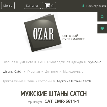
Меню
Каталог
0
Регистрация
Главная
Для него
CATCH / Молодёжная Одежда
Мужские
Штаны Catch
Главная
Для него
Молодежные
Трикотажные Штаны / Костюмы
Мужские Штаны Catch
МУЖСКИЕ ШТАНЫ CATCH
CAT EMR-6611-1
Артикул :