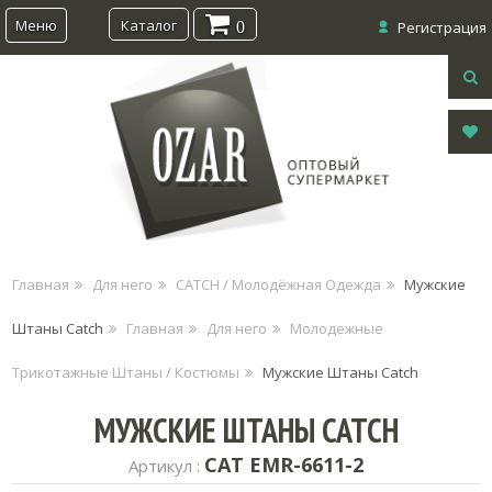
Меню
Каталог
0
Регистрация
Главная
Для него
CATCH / Молодёжная Одежда
Мужские
Штаны Catch
Главная
Для него
Молодежные
Трикотажные Штаны / Костюмы
Мужские Штаны Catch
МУЖСКИЕ ШТАНЫ CATCH
CAT EMR-6611-2
Артикул :