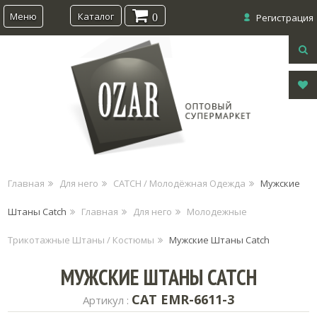
Меню
Каталог
0
Регистрация
Главная
Для него
CATCH / Молодёжная Одежда
Мужские
Штаны Catch
Главная
Для него
Молодежные
Трикотажные Штаны / Костюмы
Мужские Штаны Catch
МУЖСКИЕ ШТАНЫ CATCH
CAT EMR-6611-3
Артикул :