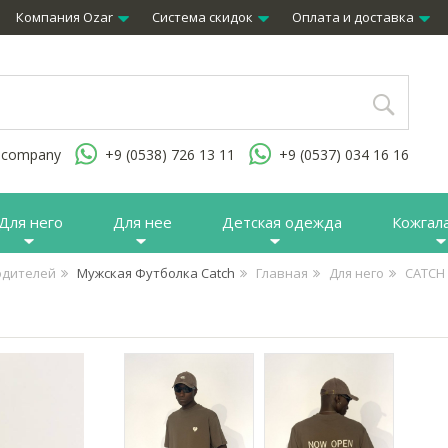
Компания Ozar
Система скидок
Оплата и доставка
.company
+9 (0538) 726 13 11
+9 (0537) 034 16 16
Для него
Для нее
Детская одежда
Кожгал
одителей
Мужская Футболка Catch
Главная
Для него
CATCH