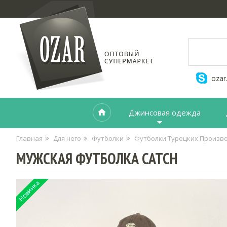
ozar
Джинсовая одежда
Главная
Для него
Футболки
Футболки Турецких Произв
МУЖСКАЯ ФУТБОЛКА CATCH