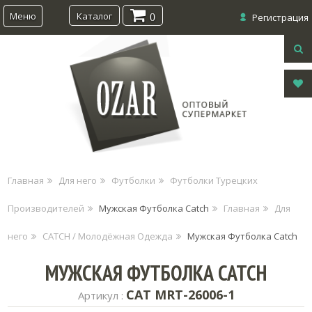
Меню
Каталог
0
Регистрация
Главная
Для него
Футболки
Футболки Турецких
Производителей
Мужская Футболка Catch
Главная
Для
него
CATCH / Молодёжная Одежда
Мужская Футболка Catch
МУЖСКАЯ ФУТБОЛКА CATCH
CAT MRT-26006-1
Артикул :