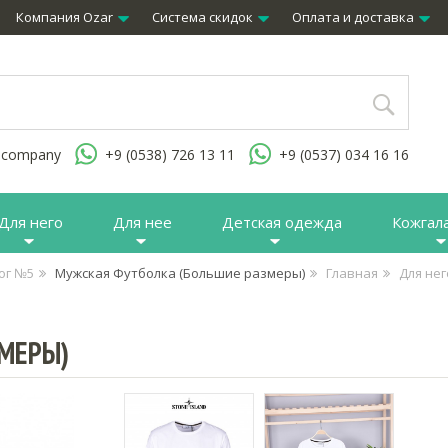
Компания Ozar
Система скидок
Оплата и доставка
.company
+9 (0538) 726 13 11
+9 (0537) 034 16 16
Для него
Для нее
Детская одежда
Кожгал
ог №5
Мужская Футболка (Большие размеры)
Главная
Для нег
МЕРЫ)