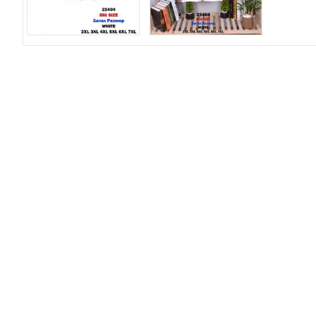
О компании
До
Для Поставщиков
До